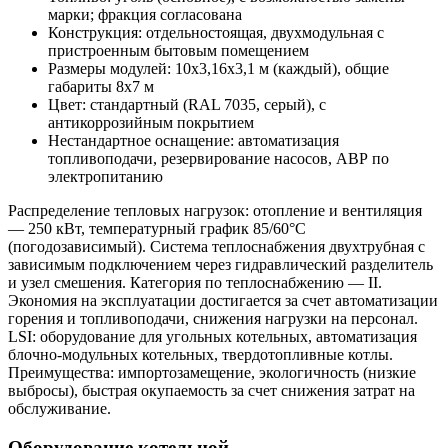
марки; фракция согласована
Конструкция: отдельностоящая, двухмодульная с
пристроенным бытовым помещением
Размеры модулей: 10х3,16х3,1 м (каждый), общие
габариты 8х7 м
Цвет: стандартный (RAL 7035, серый), с
антикоррозийным покрытием
Нестандартное оснащение: автоматизация
топливоподачи, резервирование насосов, АВР по
электропитанию
Распределение тепловых нагрузок: отопление и вентиляция
— 250 кВт, температурный график 85/60°C
(погодозависимый). Система теплоснабжения двухтрубная с
зависимым подключением через гидравлический разделитель
и узел смешения. Категория по теплоснабжению — II.
Экономия на эксплуатации достигается за счет автоматизации
горения и топливоподачи, снижения нагрузки на персонал.
LSI: оборудование для угольных котельных, автоматизация
блочно-модульных котельных, твердотопливные котлы.
Преимущества: импортозамещение, экологичность (низкие
выбросы), быстрая окупаемость за счет снижения затрат на
обслуживание.
Оборудование котельной