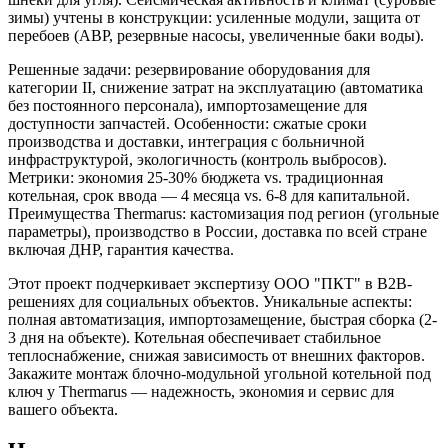
зимы) учтены в конструкции: усиленные модули, защита от
перебоев (АВР, резервные насосы, увеличенные баки воды).
Решенные задачи: резервирование оборудования для
категории II, снижение затрат на эксплуатацию (автоматика
без постоянного персонала), импортозамещение для
доступности запчастей. Особенности: сжатые сроки
производства и доставки, интеграция с больничной
инфраструктурой, экологичность (контроль выбросов).
Метрики: экономия 25-30% бюджета vs. традиционная
котельная, срок ввода — 4 месяца vs. 6-8 для капитальной.
Преимущества Thermarus: кастомизация под регион (угольные
параметры), производство в России, доставка по всей стране
включая ДНР, гарантия качества.
Этот проект подчеркивает экспертизу ООО "ПКТ" в B2B-
решениях для социальных объектов. Уникальные аспекты:
полная автоматизация, импортозамещение, быстрая сборка (2-
3 дня на объекте). Котельная обеспечивает стабильное
теплоснабжение, снижая зависимость от внешних факторов.
Закажите монтаж блочно-модульной угольной котельной под
ключ у Thermarus — надежность, экономия и сервис для
вашего объекта.