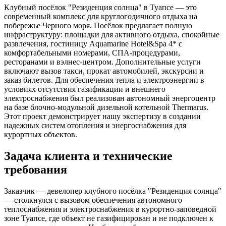
Клубный посёлок "Резиденция солнца" в Туапсе — это
современный комплекс для круглогодичного отдыха на
побережье Черного моря. Посёлок предлагает полную
инфраструктуру: площадки для активного отдыха, спокойные
развлечения, гостиницу Aquamarine Hotel&Spa 4* с
комфортабельными номерами, СПА-процедурами,
ресторанами и вэлнес-центром. Дополнительные услуги
включают вызов такси, прокат автомобилей, экскурсии и
заказ билетов. Для обеспечения тепла и электроэнергии в
условиях отсутствия газификации и внешнего
электроснабжения был реализован автономный энергоцентр
на базе блочно-модульной дизельной котельной Thermarus.
Этот проект демонстрирует нашу экспертизу в создании
надежных систем отопления и энергоснабжения для
курортных объектов.
Задача клиента и технические
требования
Заказчик — девелопер клубного посёлка "Резиденция солнца"
— столкнулся с вызовом обеспечения автономного
теплоснабжения и электроснабжения в курортно-заповедной
зоне Туапсе, где объект не газифицирован и не подключен к